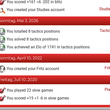
You scored +161 =6 -202 in blitz
Studi
You created your Studies account
Sonntag, Mai 3, 2026
Tacti
You totalled 8 tactics positions
You solved 8 tactics positions
You achieved an Elo of 1741 in tactics positions
Sonntag, April 10, 2022
Fri
You created your Fritz account
Freitag, Juli 10, 2020
Pl
You played 22 slow games
You scored +15 =1 -6 in slow games
Montag, September 17, 2018