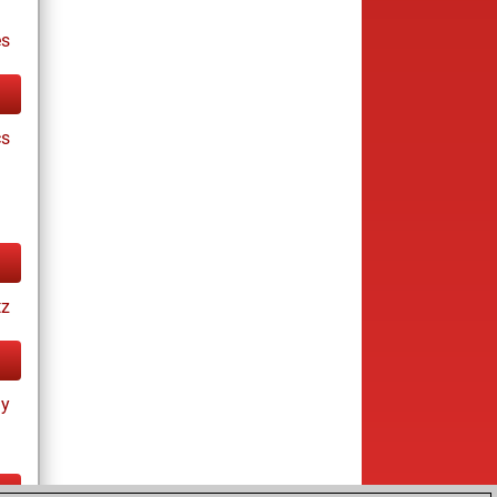
es
cs
tz
ay