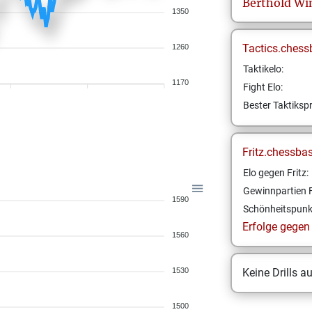
Berthold
Wi
1350
Tactics.chess
1260
Taktikelo:
1170
Fight Elo:
Bester Taktikspr
Fritz.chessba
Elo gegen Fritz:
Gewinnpartien F
1590
Schönheitspunk
Erfolge gegen F
1560
1530
Keine Drills a
1500