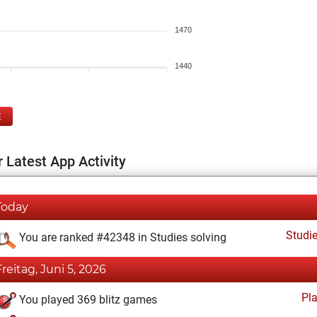
1470
1440
E
 Latest App Activity
Today
Studi
You are ranked #42348 in Studies solving
Freitag, Juni 5, 2026
Pl
You played 369 blitz games