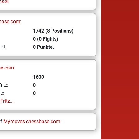
nsel
base.com:
1742 (8 Positions)
0 (0 Fights)
0 Punkte.
int:
se.com:
1600
0
ritz:
0
te
ritz...
uf
Mymoves.chessbase.com