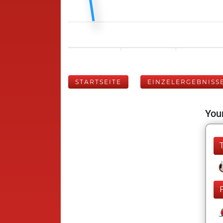
STARTSEITE
EINZELERGEBNISS
Your