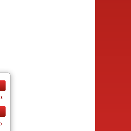
es
ay