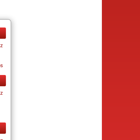
tz
es
tz