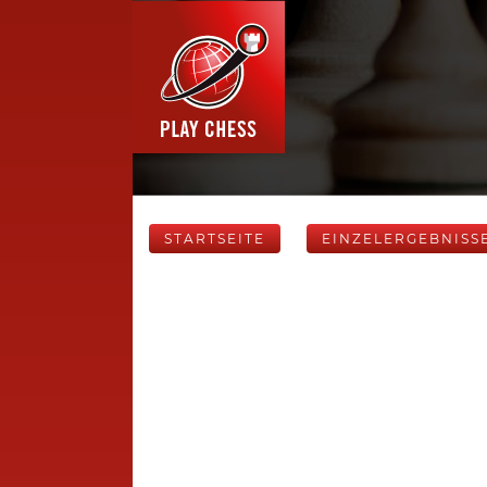
STARTSEITE
EINZELERGEBNISS