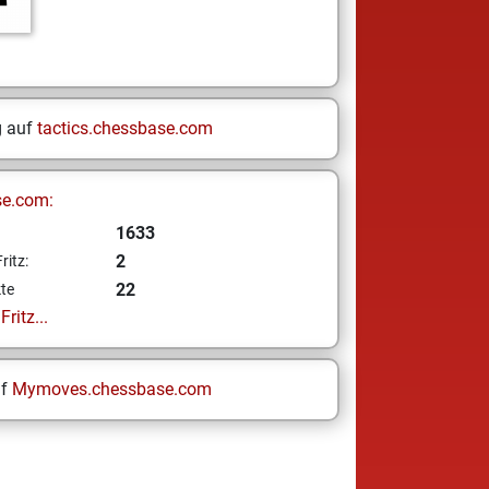
g auf
tactics.chessbase.com
se.com:
1633
2
ritz:
22
te
ritz...
uf
Mymoves.chessbase.com