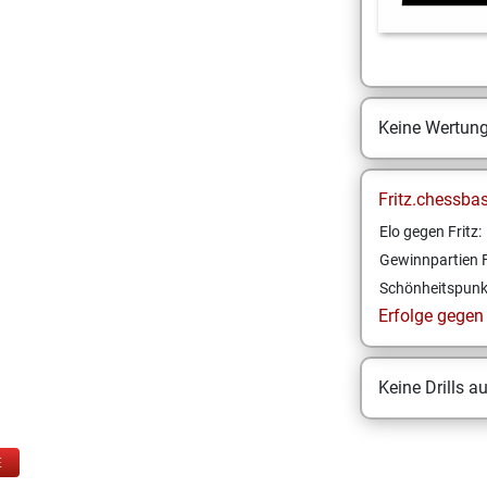
Keine Wertun
Fritz.chessba
Elo gegen Fritz:
Gewinnpartien F
Schönheitspunk
Erfolge gegen F
Keine Drills a
E