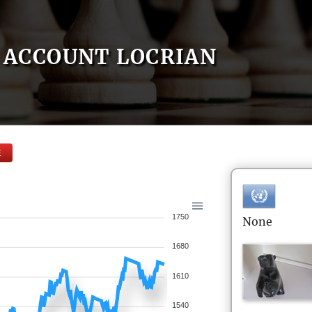
ACCOUNT LOCRIAN
E
1750
None
1680
1610
1540