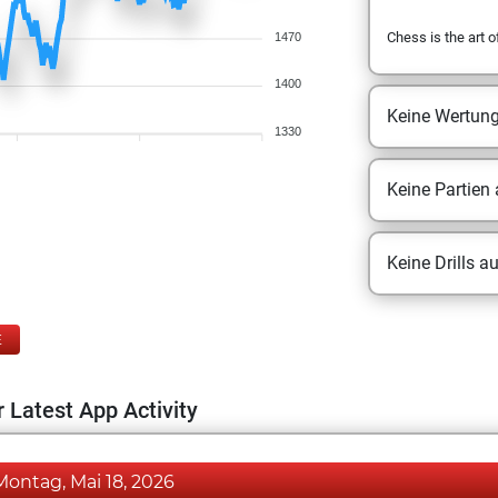
Chess is the art o
1470
1400
Keine Wertun
1330
Keine Partien
Keine Drills a
E
 Latest App Activity
Montag, Mai 18, 2026