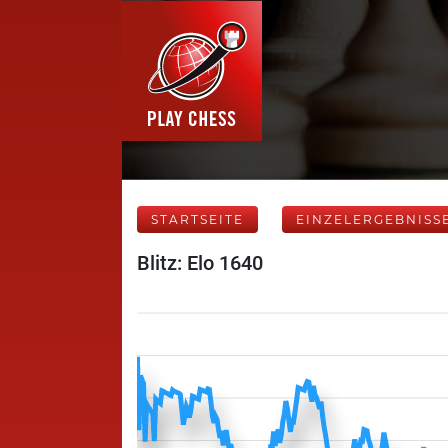
STARTSEITE
EINZELERGEBNISS
Blitz: Elo 1640