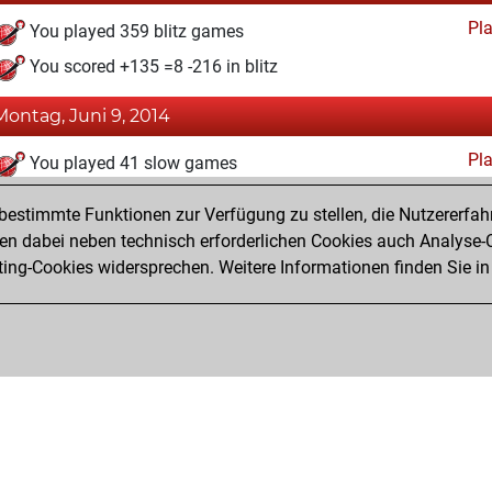
Pl
You played 359 blitz games
You scored +135 =8 -216 in blitz
Montag, Juni 9, 2014
Pl
You played 41 slow games
You scored +21 =2 -18 in slow games
estimmte Funktionen zur Verfügung zu stellen, die Nutzererfah
 dabei neben technisch erforderlichen Cookies auch Analyse-C
ng-Cookies widersprechen. Weitere Informationen finden Sie in