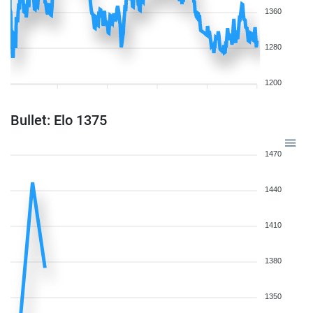
1360
1280
1200
Bullet: Elo 1375
1470
1440
1410
1380
1350