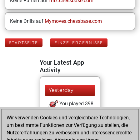
Keine Partien auf
fritz.chessbase.com
Keine Drills auf
Mymoves.chessbase.com
STARTSEITE
EINZELERGEBNISSE
Your Latest App
Activity
Yesterday
You played 398
blitz games
Play
Wir verwenden Cookies und vergleichbare Technologien,
You scored
um bestimmte Funktionen zur Verfügung zu stellen, die
+131 =11 -256 in
Nutzererfahrungen zu verbessern und interessengerechte
blitz