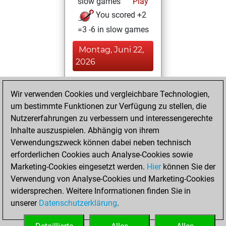
slow games
Play
You scored +2
=3 -6 in slow games
Montag, Juni 22,
2026
You played 99
Wir verwenden Cookies und vergleichbare Technologien,
blitz games
Play
um bestimmte Funktionen zur Verfügung zu stellen, die
You scored +17
Nutzererfahrungen zu verbessern und interessengerechte
=10 -72 in blitz
Inhalte auszuspielen. Abhängig von ihrem
Verwendungszweck können dabei neben technisch
Montag, April 27,
erforderlichen Cookies auch Analyse-Cookies sowie
2026
Marketing-Cookies eingesetzt werden.
Hier
können Sie der
Verwendung von Analyse-Cookies und Marketing-Cookies
You played 5
widersprechen. Weitere Informationen finden Sie in
bullet games
Play
unserer
Datenschutzerklärung
.
You scored +1
=0 -4 in bullet