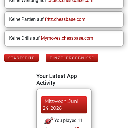
Keine Wertung auf
tactics.chessbase.com
Keine Partien auf
fritz.chessbase.com
Keine Drills auf
Mymoves.chessbase.com
STARTSEITE
EINZELERGEBNISSE
Your Latest App
Activity
Mittwoch, Juni
24, 2026
You played 11