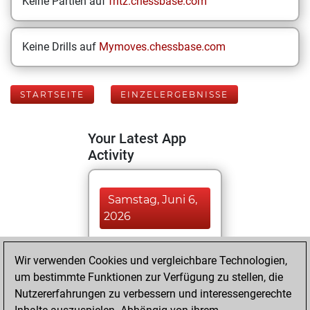
Keine Partien auf
fritz.chessbase.com
Keine Drills auf
Mymoves.chessbase.com
STARTSEITE
EINZELERGEBNISSE
Your Latest App
Activity
Samstag, Juni 6,
2026
You played 20
Wir verwenden Cookies und vergleichbare Technologien,
blitz games
Play
um bestimmte Funktionen zur Verfügung zu stellen, die
You scored +8
Nutzererfahrungen zu verbessern und interessengerechte
=1 -11 in blitz