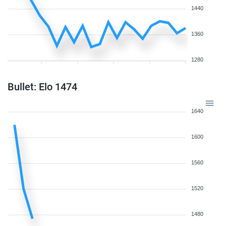
1440
1360
1280
Bullet: Elo 1474
1640
1600
1560
1520
1480