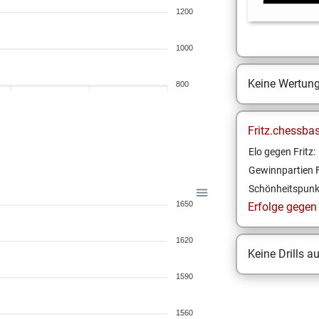
1200
1000
Keine Wertun
800
Fritz.chessba
Elo gegen Fritz:
Gewinnpartien F
Schönheitspunk
1650
Erfolge gegen F
1620
Keine Drills a
1590
1560