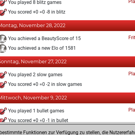
Pl
You played 8 blitz games
You scored +0 =0 -8 in blitz
Montag, November 28, 2022
Fri
You achieved a BeautyScore of 15
You achieved a new Elo of 1581
Sonntag, November 27, 2022
Pl
You played 2 slow games
You scored +0 =0 -2 in slow games
Mittwoch, November 9, 2022
Pl
You played 1 bullet games
You scored +0 =0 -1 in bullet
estimmte Funktionen zur Verfügung zu stellen, die Nutzererfah
Dienstag, November 8, 2022