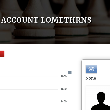
ACCOUNT LOMETHRNS
E
1800
None
1600
1400