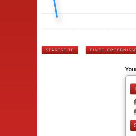
STARTSEITE
EINZELERGEBNISS
Your