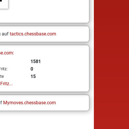
g auf
tactics.chessbase.com
se.com:
1581
0
ritz:
15
te
ritz...
uf
Mymoves.chessbase.com