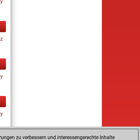
ay
tz
ay
ay
rungen zu verbessern und interessengerechte Inhalte