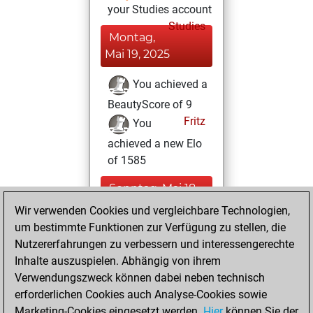
your Studies account
Studies
Montag,
Mai 19, 2025
You achieved a
BeautyScore of 9
Fritz
You
achieved a new Elo
of 1585
Sonntag, Mai 18,
2025
Wir verwenden Cookies und vergleichbare Technologien,
um bestimmte Funktionen zur Verfügung zu stellen, die
You created
Nutzererfahrungen zu verbessern und interessengerechte
your Fritz account
Inhalte auszuspielen. Abhängig von ihrem
Fritz
You
Verwendungszweck können dabei neben technisch
erforderlichen Cookies auch Analyse-Cookies sowie
learned 2 positions
Marketing-Cookies eingesetzt werden.
MyMoves
Hier
können Sie der