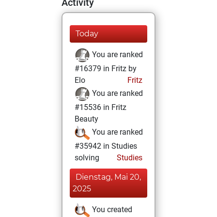
Activity
Today
You are ranked
#16379 in Fritz by
Elo
Fritz
You are ranked
#15536 in Fritz
Beauty
You are ranked
#35942 in Studies
solving
Studies
Dienstag, Mai 20,
2025
You created