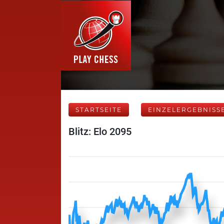
STARTSEITE
EINZELERGEBNISS
Blitz: Elo 2095