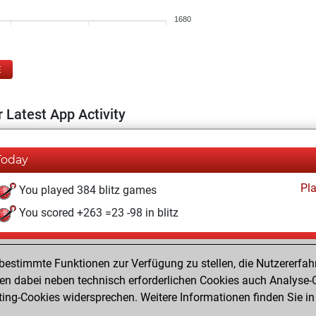
1680
E
 Latest App Activity
Today
Pl
You played 384 blitz games
You scored +263 =23 -98 in blitz
Sonntag, Februar 1, 2026
estimmte Funktionen zur Verfügung zu stellen, die Nutzererfah
Pl
You played 16 bullet games
 dabei neben technisch erforderlichen Cookies auch Analyse-C
ng-Cookies widersprechen. Weitere Informationen finden Sie in
You scored +9 =1 -6 in bullet