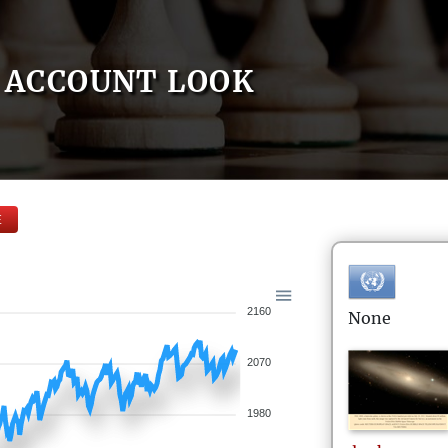
ACCOUNT LOOK
E
2160
None
2070
1980