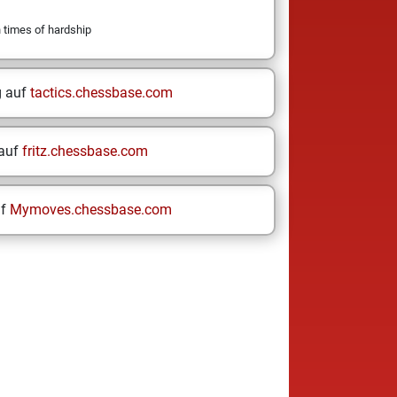
in times of hardship
g auf
tactics.chessbase.com
 auf
fritz.chessbase.com
uf
Mymoves.chessbase.com