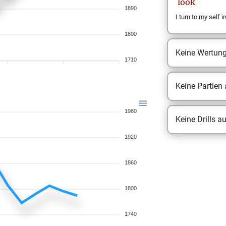
look
1890
I turn to my self 
1800
Keine Wertun
1710
Keine Partien
1980
Keine Drills a
1920
1860
1800
1740