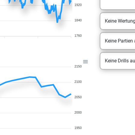
1920
Keine Wertun
1840
1760
Keine Partien
Keine Drills a
2150
2100
2050
2000
1950