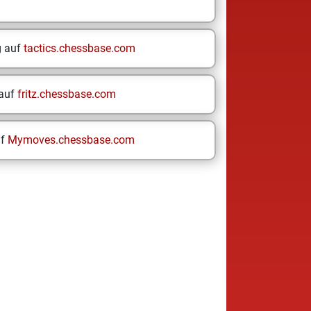
g auf
tactics.chessbase.com
 auf
fritz.chessbase.com
uf
Mymoves.chessbase.com