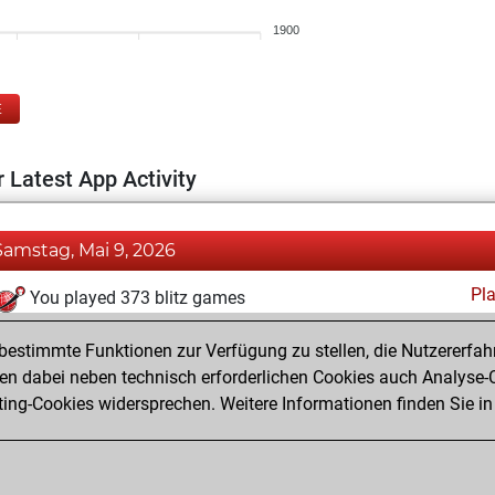
1900
E
 Latest App Activity
Samstag, Mai 9, 2026
Pl
You played 373 blitz games
You scored +233 =14 -126 in blitz
estimmte Funktionen zur Verfügung zu stellen, die Nutzererfah
You played 27 bullet games
 dabei neben technisch erforderlichen Cookies auch Analyse-C
ng-Cookies widersprechen. Weitere Informationen finden Sie in
You scored +19 =3 -5 in bullet