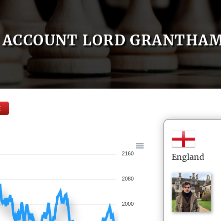
ACCOUNT LORD GRANTHA
E
2160
England
2080
2000