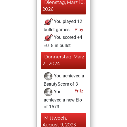
Dienstag, März 10,
2026
You played 12
bullet games
Play
You scored +4
=0 -8 in bullet
Donnerstag, März
21, 2024
You achieved a
BeautyScore of 3
Fritz
You
achieved a new Elo
of 1573
Mittwoch,
August 9, 2023