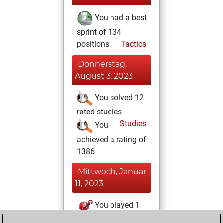
You had a best
sprint of 134
positions
Tactics
Donnerstag,
August 3, 2023
You solved 12
rated studies
Studies
You
achieved a rating of
1386
Mittwoch, Januar
11, 2023
You played 1
slow games
Play