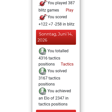
You played 387
blitz games
Play
You scored
+122 =7 -258 in blitz
Sonntag, Juni 14,
2026
You totalled
4316 tactics
positions
Tactics
You solved
3167 tactics
positions
You achieved
an Elo of 2347 in
tactics positions