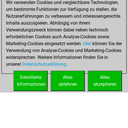
Wir verwenden Cookies und vergleichbare Technologien,
You scored +0
um bestimmte Funktionen zur Verfügung zu stellen, die
=0 -1 in slow games
Nutzererfahrungen zu verbessern und interessengerechte
Inhalte auszuspielen. Abhängig von ihrem
Montag, August
Verwendungszweck können dabei neben technisch
8, 2022
erforderlichen Cookies auch Analyse-Cookies sowie
Marketing-Cookies eingesetzt werden.
Hier
können Sie der
You created
Verwendung von Analyse-Cookies und Marketing-Cookies
your Fritz account
widersprechen. Weitere Informationen finden Sie in
Fritz
You
unserer
Datenschutzerklärung
.
created your Studies
account
Studies
Detaillierte
Alles
Alles
Informationen
ablehnen
akzeptieren