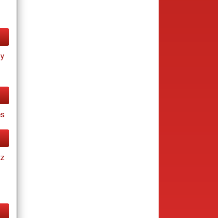
ay
s
tz