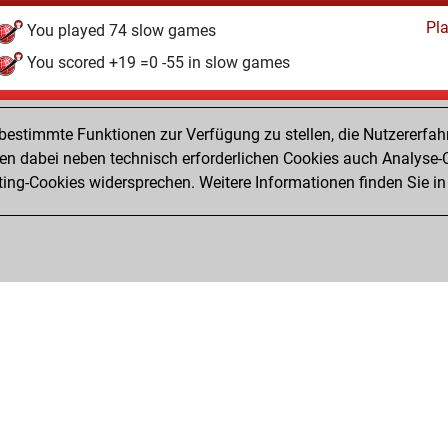
Pl
You played 74 slow games
You scored +19 =0 -55 in slow games
Sonntag, Oktober 13, 2024
estimmte Funktionen zur Verfügung zu stellen, die Nutzererfah
Fri
You created your Fritz account
 dabei neben technisch erforderlichen Cookies auch Analyse-C
Studi
ng-Cookies widersprechen. Weitere Informationen finden Sie in
You created your Studies account