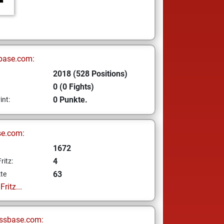
base.com:
2018 (528 Positions)
0 (0 Fights)
0 Punkte.
int:
se.com:
1672
4
ritz:
63
te
ritz...
ssbase.com: