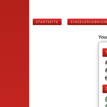
STARTSEITE
EINZELERGEBNISS
Your