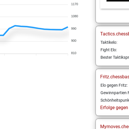
1170
1080
990
Tactics.chess
900
Taktikelo:
Fight Elo:
810
Bester Taktikspr
Fritz.chessba
Elo gegen Fritz:
Gewinnpartien F
Schönheitspunk
Erfolge gegen F
Mymoves.che