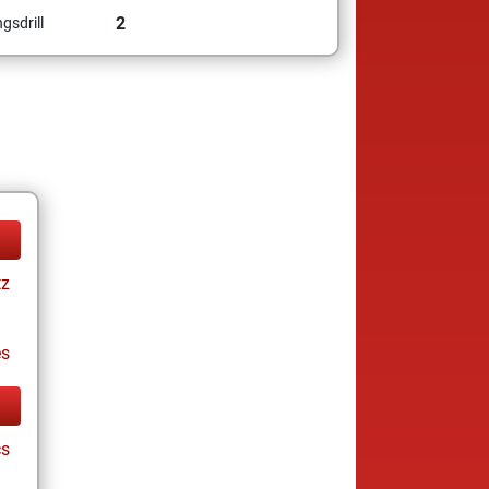
2
gsdrill
tz
es
cs