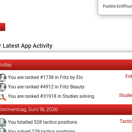
Punkte Eröffnun
E
 Latest App Activity
Today
Fri
You are ranked #1738 in Fritz by Elo
You are ranked #4912 in Fritz Beauty
Studi
You are ranked #31918 in Studies solving
Donnerstag, Juni 18, 2026
Tacti
You totalled 528 tactics positions
You solved 279 tactics positions