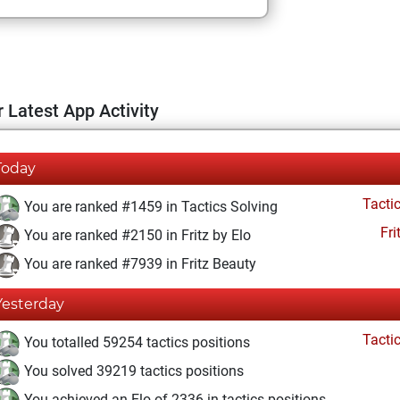
 Latest App Activity
Today
Tacti
You are ranked #1459 in Tactics Solving
Fri
You are ranked #2150 in Fritz by Elo
You are ranked #7939 in Fritz Beauty
Yesterday
Tacti
You totalled 59254 tactics positions
You solved 39219 tactics positions
You achieved an Elo of 2336 in tactics positions