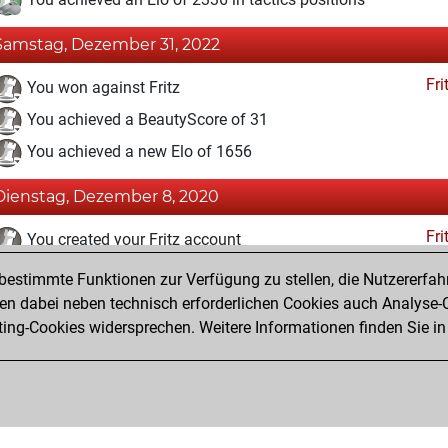
Samstag, Dezember 31, 2022
Fri
You won against Fritz
You achieved a BeautyScore of 31
You achieved a new Elo of 1656
Dienstag, Dezember 8, 2020
Fri
You created your Fritz account
estimmte Funktionen zur Verfügung zu stellen, die Nutzererfah
Mittwoch, September 18, 2019
 dabei neben technisch erforderlichen Cookies auch Analyse-C
Tacti
ng-Cookies widersprechen. Weitere Informationen finden Sie in
You had a best sprint of 26 positions