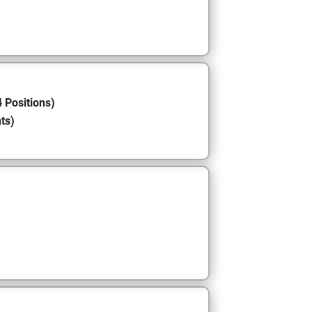
 Positions)
ts)