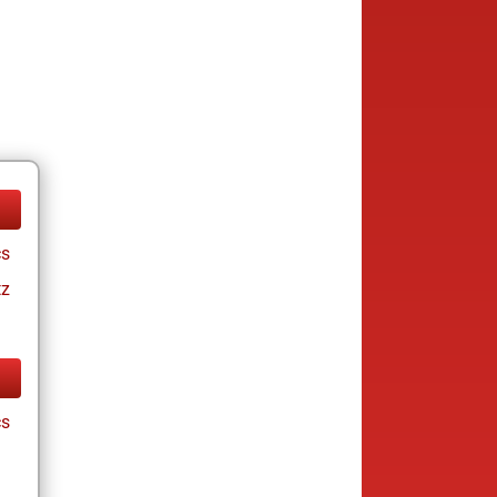
cs
tz
cs