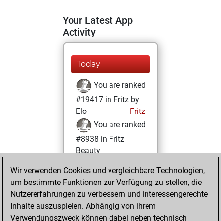
Your Latest App
Activity
Today
You are ranked
#19417 in Fritz by
Elo
Fritz
You are ranked
#8938 in Fritz
Beauty
Wir verwenden Cookies und vergleichbare Technologien,
Dienstag,
um bestimmte Funktionen zur Verfügung zu stellen, die
November 30,
Nutzererfahrungen zu verbessern und interessengerechte
2021
Inhalte auszuspielen. Abhängig von ihrem
You achieved a
Verwendungszweck können dabei neben technisch