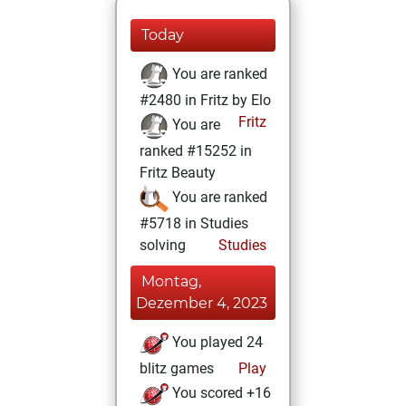
Today
You are ranked
#2480 in Fritz by Elo
Fritz
You are
ranked #15252 in
Fritz Beauty
You are ranked
#5718 in Studies
solving
Studies
Montag,
Dezember 4, 2023
You played 24
blitz games
Play
You scored +16