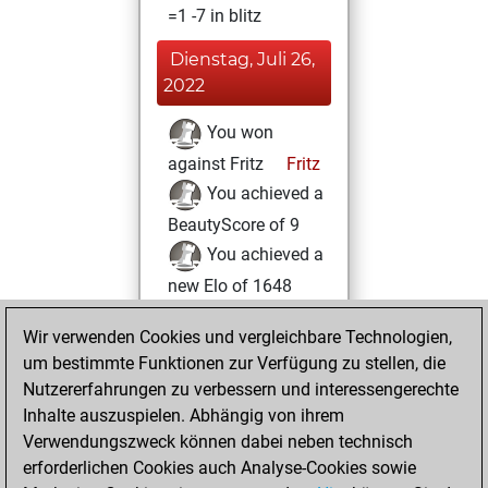
=1 -7 in blitz
Dienstag, Juli 26,
2022
You won
against Fritz
Fritz
You achieved a
BeautyScore of 9
You achieved a
new Elo of 1648
Samstag, April 9,
Wir verwenden Cookies und vergleichbare Technologien,
2022
um bestimmte Funktionen zur Verfügung zu stellen, die
Nutzererfahrungen zu verbessern und interessengerechte
You created
Inhalte auszuspielen. Abhängig von ihrem
your Fritz account
Verwendungszweck können dabei neben technisch
Fritz
erforderlichen Cookies auch Analyse-Cookies sowie
Samstag,