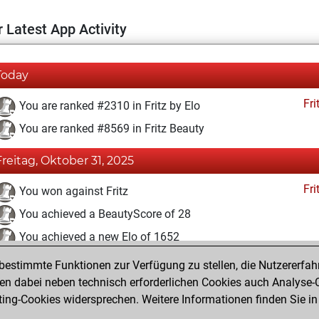
 Latest App Activity
Today
Fri
You are ranked #2310 in Fritz by Elo
You are ranked #8569 in Fritz Beauty
Freitag, Oktober 31, 2025
Fri
You won against Fritz
You achieved a BeautyScore of 28
You achieved a new Elo of 1652
estimmte Funktionen zur Verfügung zu stellen, die Nutzererfah
Samstag, Mai 6, 2023
 dabei neben technisch erforderlichen Cookies auch Analyse-C
Fri
ng-Cookies widersprechen. Weitere Informationen finden Sie in
You created your Fritz account