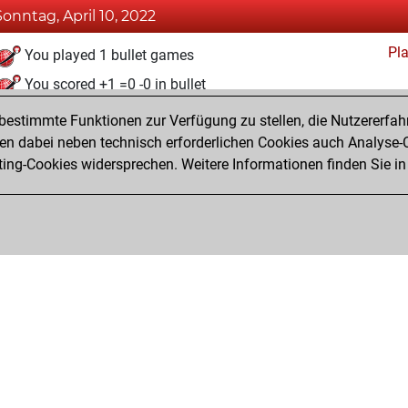
Sonntag, April 10, 2022
Pl
You played 1 bullet games
You scored +1 =0 -0 in bullet
estimmte Funktionen zur Verfügung zu stellen, die Nutzererfah
Donnerstag, März 31, 2022
 dabei neben technisch erforderlichen Cookies auch Analyse-C
Fri
ng-Cookies widersprechen. Weitere Informationen finden Sie in
You created your Fritz account