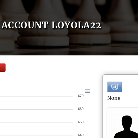
ACCOUNT LOYOLA22
E
1670
None
1660
1650
1640