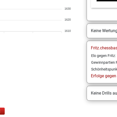
1630
1620
Keine Wertun
1610
Fritz.chessba
Elo gegen Fritz:
Gewinnpartien F
Schönheitspunk
Erfolge gegen F
Keine Drills a
E