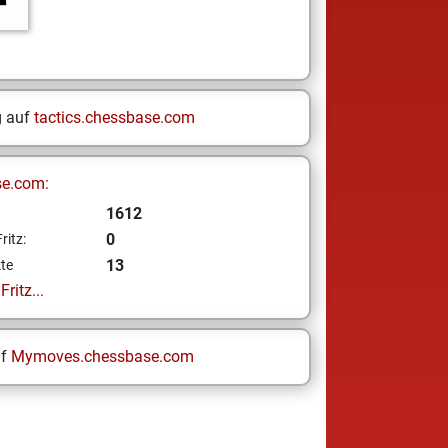
g auf
tactics.chessbase.com
se.com:
1612
0
ritz:
13
te
ritz...
uf
Mymoves.chessbase.com