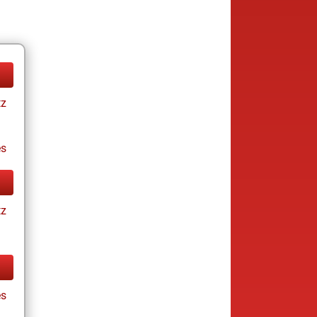
tz
es
tz
es