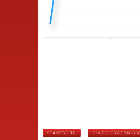
STARTSEITE
EINZELERGEBNISS