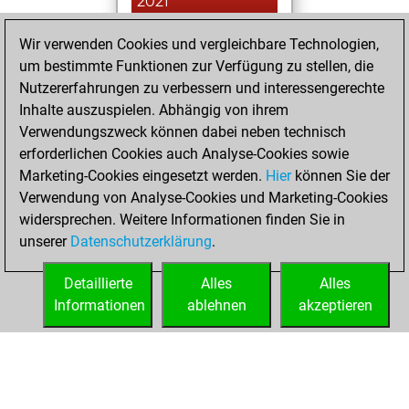
2021
You won
Wir verwenden Cookies und vergleichbare Technologien,
um bestimmte Funktionen zur Verfügung zu stellen, die
against Fritz
Fritz
Nutzererfahrungen zu verbessern und interessengerechte
You achieved a
Inhalte auszuspielen. Abhängig von ihrem
BeautyScore of 18
Verwendungszweck können dabei neben technisch
You achieved a
erforderlichen Cookies auch Analyse-Cookies sowie
new Elo of 1623
Marketing-Cookies eingesetzt werden.
Hier
können Sie der
You created
Verwendung von Analyse-Cookies und Marketing-Cookies
widersprechen. Weitere Informationen finden Sie in
your Fritz account
unserer
Datenschutzerklärung
.
You created
your Studies account
Detaillierte
Alles
Alles
Studies
Informationen
ablehnen
akzeptieren