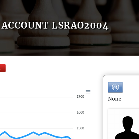
ACCOUNT LSRAO2004
E
1700
None
1600
1500