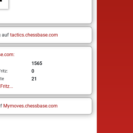
g auf
tactics.chessbase.com
se.com:
1565
0
ritz:
21
te
ritz...
uf
Mymoves.chessbase.com