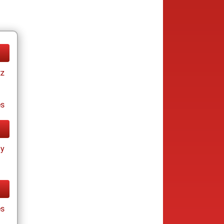
tz
es
ay
es