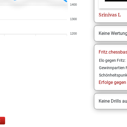
1400
Srinivas
L
1300
Keine Wertun
1200
Fritz.chessba
Elo gegen Fritz:
Gewinnpartien F
Schönheitspunk
Erfolge gegen F
Keine Drills a
E