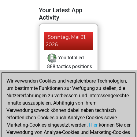
Your Latest App
Activity
Sonntag, Mai 31,
2026
You totalled
888 tactics positions
Tactics
You
Wir verwenden Cookies und vergleichbare Technologien,
solved 492 tactics
um bestimmte Funktionen zur Verfügung zu stellen, die
positions
Nutzererfahrungen zu verbessern und interessengerechte
You achieved
Inhalte auszuspielen. Abhängig von ihrem
an Elo of 2200 in
Verwendungszweck können dabei neben technisch
tactics positions
erforderlichen Cookies auch Analyse-Cookies sowie
Marketing-Cookies eingesetzt werden.
Hier
können Sie der
Donnerstag,
Verwendung von Analyse-Cookies und Marketing-Cookies
Januar 5, 2023