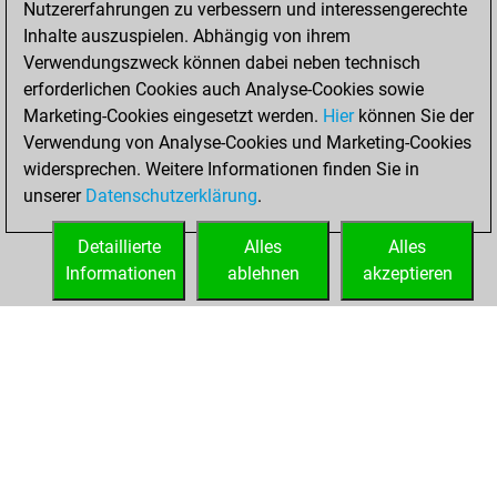
Nutzererfahrungen zu verbessern und interessengerechte
Fritz
You
Inhalte auszuspielen. Abhängig von ihrem
achieved a new Elo
Verwendungszweck können dabei neben technisch
of 1549
erforderlichen Cookies auch Analyse-Cookies sowie
Marketing-Cookies eingesetzt werden.
Hier
können Sie der
Samstag, Juli 22,
Verwendung von Analyse-Cookies und Marketing-Cookies
2023
widersprechen. Weitere Informationen finden Sie in
unserer
Datenschutzerklärung
.
You created
your Fritz account
Detaillierte
Alles
Alles
Fritz
Informationen
ablehnen
akzeptieren