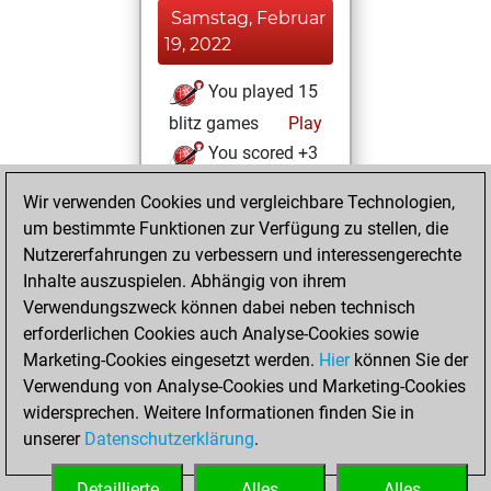
Samstag, Februar
19, 2022
You played 15
blitz games
Play
You scored +3
=2 -10 in blitz
Wir verwenden Cookies und vergleichbare Technologien,
um bestimmte Funktionen zur Verfügung zu stellen, die
Mittwoch,
Nutzererfahrungen zu verbessern und interessengerechte
Dezember 8, 2021
Inhalte auszuspielen. Abhängig von ihrem
You achieved a
Verwendungszweck können dabei neben technisch
erforderlichen Cookies auch Analyse-Cookies sowie
BeautyScore of 10
Marketing-Cookies eingesetzt werden.
Fritz
Hier
können Sie der
You
Verwendung von Analyse-Cookies und Marketing-Cookies
achieved a new Elo
widersprechen. Weitere Informationen finden Sie in
of 1589
unserer
Datenschutzerklärung
.
You created
your Fritz account
Detaillierte
Alles
Alles