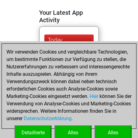
Your Latest App
Activity
Today
Wir verwenden Cookies und vergleichbare Technologien,
You are ranked
um bestimmte Funktionen zur Verfügung zu stellen, die
#9753 in Fritz by Elo
Nutzererfahrungen zu verbessern und interessengerechte
Fritz
You are
Inhalte auszuspielen. Abhängig von ihrem
ranked #10341 in
Verwendungszweck können dabei neben technisch
Fritz Beauty
erforderlichen Cookies auch Analyse-Cookies sowie
Marketing-Cookies eingesetzt werden.
Hier
können Sie der
Sonntag, Mai 25,
Verwendung von Analyse-Cookies und Marketing-Cookies
2025
widersprechen. Weitere Informationen finden Sie in
unserer
Datenschutzerklärung
.
You created
your Fritz account
Detaillierte
Alles
Alles
Fritz