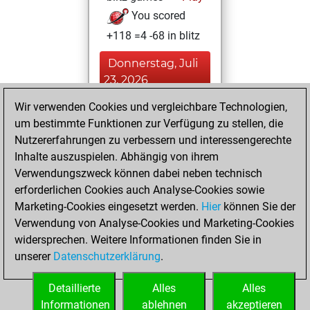
You scored
+118 =4 -68 in blitz
Donnerstag, Juli
23, 2026
Wir verwenden Cookies und vergleichbare Technologien,
You played 210
um bestimmte Funktionen zur Verfügung zu stellen, die
bullet games
Play
Nutzererfahrungen zu verbessern und interessengerechte
You scored
Inhalte auszuspielen. Abhängig von ihrem
+126 =5 -79 in bullet
Verwendungszweck können dabei neben technisch
erforderlichen Cookies auch Analyse-Cookies sowie
Donnerstag,
Marketing-Cookies eingesetzt werden.
Hier
können Sie der
Dezember 30,
Verwendung von Analyse-Cookies und Marketing-Cookies
2021
widersprechen. Weitere Informationen finden Sie in
unserer
Datenschutzerklärung
.
You created
your Fritz account
Detaillierte
Alles
Alles
Fritz
Informationen
ablehnen
akzeptieren