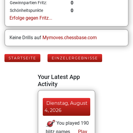
0
Gewinnpartien Fritz:
0
Schönheitspunkte
Erfolge gegen Fritz...
Keine Drills auf
Mymoves.chessbase.com
STARTSEITE
EINZELERGEBNISSE
Your Latest App
Activity
Dienstag, August
4, 2026
You played 190
blitz games
Play