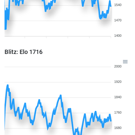
1540
1470
1400
Blitz: Elo 1716
2000
1920
1840
1760
1680