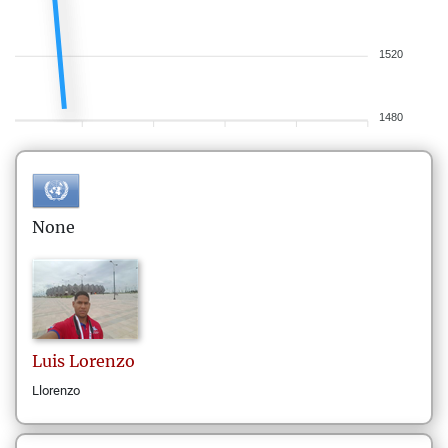
1520
1480
None
Luis
Lorenzo
Llorenzo