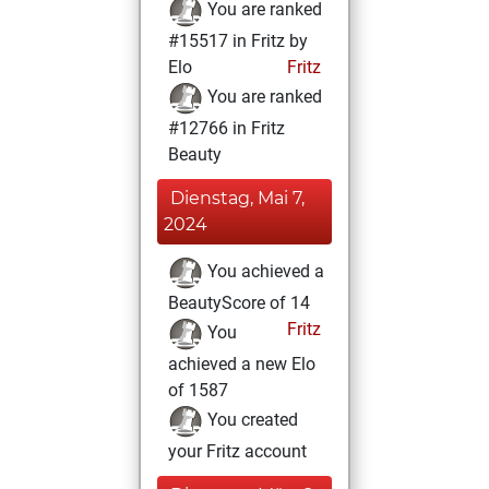
You are ranked
#15517 in Fritz by
Elo
Fritz
You are ranked
#12766 in Fritz
Beauty
Dienstag, Mai 7,
2024
You achieved a
BeautyScore of 14
Fritz
You
achieved a new Elo
of 1587
You created
your Fritz account