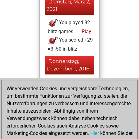
Dienstag, März 2,
2021
You played 82
blitz games
Play
You scored +29
=3 -50 in blitz
Donnerstag,
Dezember 1, 2016
You played 1
Wir verwenden Cookies und vergleichbare Technologien,
slow games
Play
um bestimmte Funktionen zur Verfügung zu stellen, die
You scored +0
Nutzererfahrungen zu verbessern und interessengerechte
=0 -1 in slow games
Inhalte auszuspielen. Abhängig von ihrem
Verwendungszweck können dabei neben technisch
Donnerstag, März
erforderlichen Cookies auch Analyse-Cookies sowie
17, 2016
Marketing-Cookies eingesetzt werden.
Hier
können Sie der