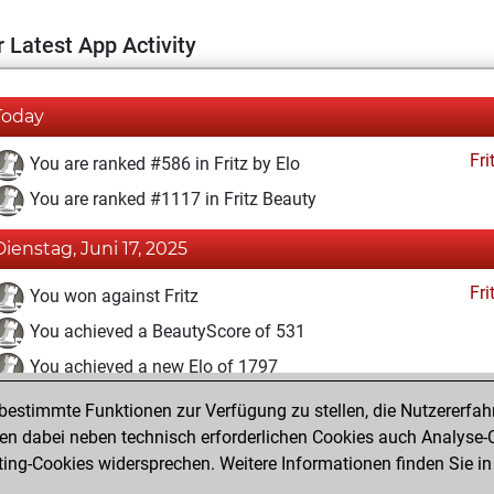
 Latest App Activity
Today
Fri
You are ranked #586 in Fritz by Elo
You are ranked #1117 in Fritz Beauty
Dienstag, Juni 17, 2025
Fri
You won against Fritz
You achieved a BeautyScore of 531
You achieved a new Elo of 1797
estimmte Funktionen zur Verfügung zu stellen, die Nutzererfah
Dienstag, Januar 21, 2025
 dabei neben technisch erforderlichen Cookies auch Analyse-C
Fri
ng-Cookies widersprechen. Weitere Informationen finden Sie in
You created your Fritz account