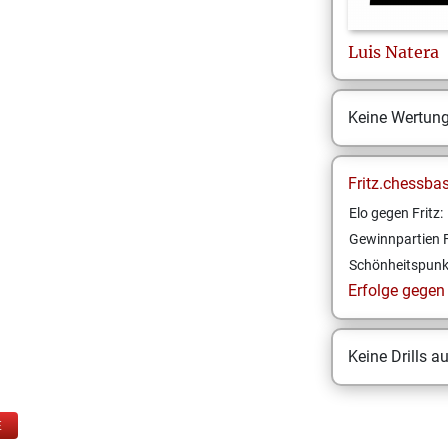
Luis
Natera
Keine Wertun
Fritz.chessba
Elo gegen Fritz:
Gewinnpartien F
Schönheitspunk
Erfolge gegen F
Keine Drills a
E