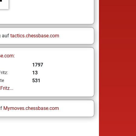
g auf
tactics.chessbase.com
se.com:
1797
13
ritz:
531
te
ritz...
uf
Mymoves.chessbase.com