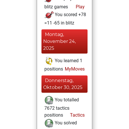
blitz games
Play
You scored +78
=11 -65 in blitz
Montag,
November 24,
2025
You learned 1
positions
MyMoves
Donnerstag,
Oktober 30, 2025
You totalled
7672 tactics
positions
Tactics
You solved