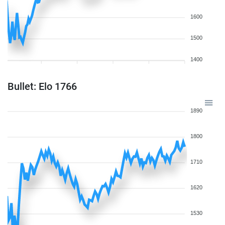
1600
1500
1400
Bullet: Elo 1766
1890
1800
1710
1620
1530