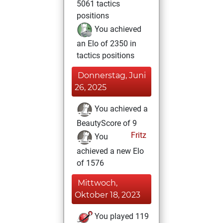
5061 tactics
positions
You achieved
an Elo of 2350 in
tactics positions
Donnerstag, Juni
26, 2025
You achieved a
BeautyScore of 9
Fritz
You
achieved a new Elo
of 1576
Mittwoch,
Oktober 18, 2023
You played 119