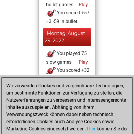
bullet games
Play
You scored +57
=3 -59 in bullet
Montag, August
29, 2022
You played 75
slow games
Play
You scored +32
=3 -40 in slow games
Wir verwenden Cookies und vergleichbare Technologien,
Dienstag,
um bestimmte Funktionen zur Verfügung zu stellen, die
Dezember 7, 2021
Nutzererfahrungen zu verbessern und interessengerechte
Inhalte auszuspielen. Abhängig von ihrem
You created
Verwendungszweck können dabei neben technisch
your Studies account
erforderlichen Cookies auch Analyse-Cookies sowie
Studies
Marketing-Cookies eingesetzt werden.
Hier
können Sie der
Dienstag,