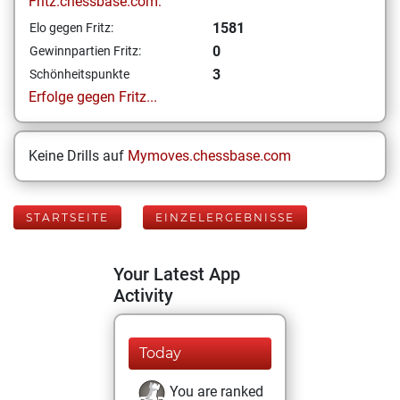
Fritz.chessbase.com:
1581
Elo gegen Fritz:
0
Gewinnpartien Fritz:
3
Schönheitspunkte
Erfolge gegen Fritz...
Keine Drills auf
Mymoves.chessbase.com
STARTSEITE
EINZELERGEBNISSE
Your Latest App
Activity
Today
You are ranked