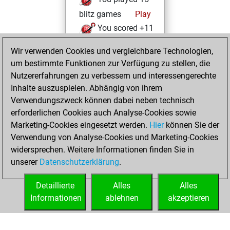
blitz games
Play
You scored +11
=0 -4 in blitz
Wir verwenden Cookies und vergleichbare Technologien,
um bestimmte Funktionen zur Verfügung zu stellen, die
Montag, August
Nutzererfahrungen zu verbessern und interessengerechte
15, 2022
Inhalte auszuspielen. Abhängig von ihrem
You achieved a
Verwendungszweck können dabei neben technisch
erforderlichen Cookies auch Analyse-Cookies sowie
BeautyScore of 3
Marketing-Cookies eingesetzt werden.
Fritz
Hier
können Sie der
You
Verwendung von Analyse-Cookies und Marketing-Cookies
achieved a new Elo
widersprechen. Weitere Informationen finden Sie in
of 1581
unserer
Datenschutzerklärung
.
You created
your Fritz account
Detaillierte
Alles
Alles
Informationen
ablehnen
akzeptieren