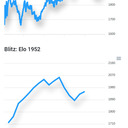
1800
1700
1600
Blitz: Elo 1952
2160
2070
1980
1890
1800
1710