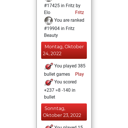
#17425 in Fritz by
Elo
Fritz
You are ranked
#19904 in Fritz
Beauty
Montag, Oktober
24, 2022
You played 385
bullet games
Play
You scored
+237 =8 -140 in
bullet
Sonntag,
Oktober 23, 2022
You played 15