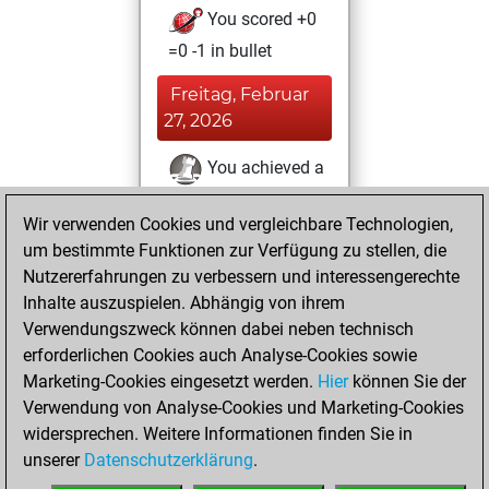
You scored +0
=0 -1 in bullet
Freitag, Februar
27, 2026
You achieved a
BeautyScore of 2
Wir verwenden Cookies und vergleichbare Technologien,
Fritz
You
um bestimmte Funktionen zur Verfügung zu stellen, die
achieved a new Elo
Nutzererfahrungen zu verbessern und interessengerechte
of 1606
Inhalte auszuspielen. Abhängig von ihrem
You created
Verwendungszweck können dabei neben technisch
your Studies account
erforderlichen Cookies auch Analyse-Cookies sowie
Studies
Marketing-Cookies eingesetzt werden.
Hier
können Sie der
Freitag,
Verwendung von Analyse-Cookies und Marketing-Cookies
August 22, 2025
widersprechen. Weitere Informationen finden Sie in
unserer
Datenschutzerklärung
.
You created