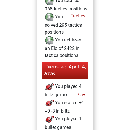
You totalled
368 tactics positions
Tactics
You
solved 295 tactics
positions
You achieved
an Elo of 2422 in
tactics positions
Dienstag, April 14,
2026
You played 4
blitz games
Play
You scored +1
=0 -3 in blitz
You played 1
bullet games