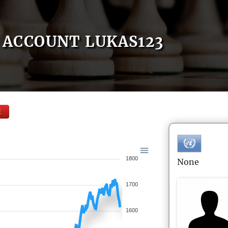
ACCOUNT LUKAS123
E
1800
None
1700
1600