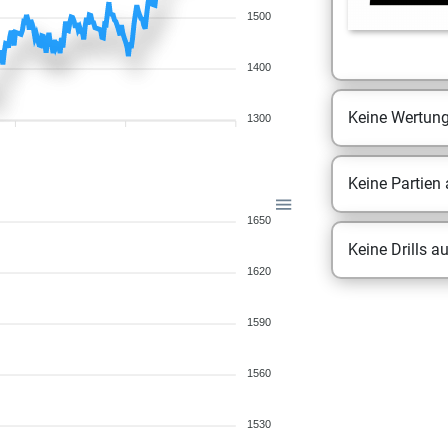
1500
1400
Keine Wertun
1300
Keine Partien
1650
Keine Drills a
1620
1590
1560
1530