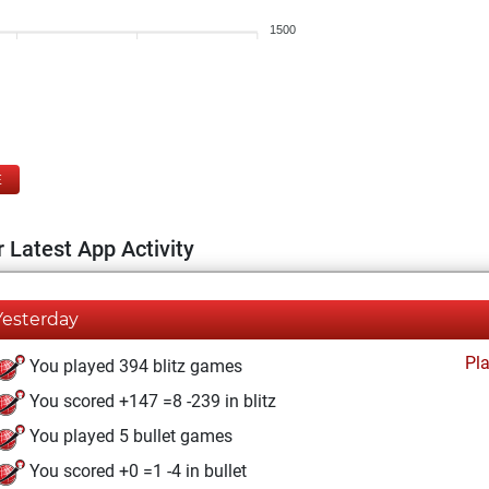
1500
E
 Latest App Activity
Yesterday
Pl
You played 394 blitz games
You scored +147 =8 -239 in blitz
You played 5 bullet games
You scored +0 =1 -4 in bullet