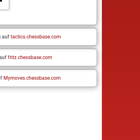
g auf
tactics.chessbase.com
 auf
fritz.chessbase.com
uf
Mymoves.chessbase.com