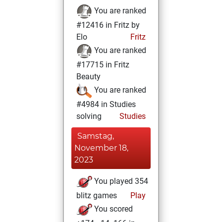
You are ranked
#12416 in Fritz by
Elo
Fritz
You are ranked
#17715 in Fritz
Beauty
You are ranked
#4984 in Studies
solving
Studies
Samstag,
November 18,
2023
You played 354
blitz games
Play
You scored