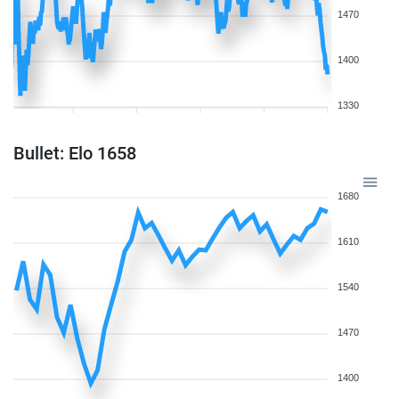
1470
1400
1330
Bullet: Elo 1658
1680
1610
1540
1470
1400