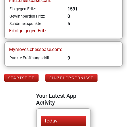
Fritz.chessbase.com:
1591
Elo gegen Fritz:
0
Gewinnpartien Fritz:
5
Schönheitspunkte
Erfolge gegen Fritz...
Mymoves.chessbase.com:
9
Punkte Eröffnungsdrill
STARTSEITE
EINZELERGEBNISSE
Your Latest App
Activity
Today