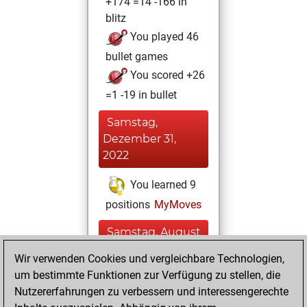
+174 =14 -166 in
blitz
You played 46
bullet games
You scored +26
=1 -19 in bullet
Samstag,
Dezember 31,
2022
You learned 9
positions
MyMoves
Samstag, August
21, 2021
Wir verwenden Cookies und vergleichbare Technologien,
um bestimmte Funktionen zur Verfügung zu stellen, die
You achieved a
Nutzererfahrungen zu verbessern und interessengerechte
BeautyScore of 5