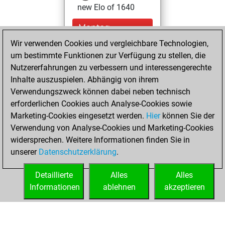
new Elo of 1640
Montag,
Dezember 7, 2020
Wir verwenden Cookies und vergleichbare Technologien,
um bestimmte Funktionen zur Verfügung zu stellen, die
You created
Nutzererfahrungen zu verbessern und interessengerechte
your Fritz account
Inhalte auszuspielen. Abhängig von ihrem
Fritz
Verwendungszweck können dabei neben technisch
Sonntag,
erforderlichen Cookies auch Analyse-Cookies sowie
August 20, 2017
Marketing-Cookies eingesetzt werden.
Hier
können Sie der
Verwendung von Analyse-Cookies und Marketing-Cookies
You played 24
widersprechen. Weitere Informationen finden Sie in
blitz games
Play
unserer
Datenschutzerklärung
.
You scored +5
=1 -18 in blitz
Detaillierte
Alles
Alles
Informationen
ablehnen
akzeptieren