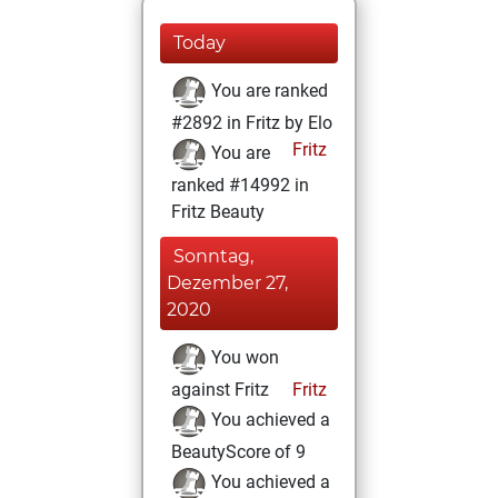
Today
You are ranked
#2892 in Fritz by Elo
Fritz
You are
ranked #14992 in
Fritz Beauty
Sonntag,
Dezember 27,
2020
You won
against Fritz
Fritz
You achieved a
BeautyScore of 9
You achieved a