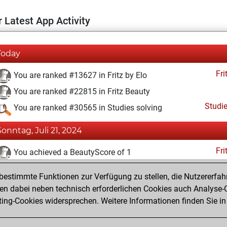
 Latest App Activity
Today
Fri
You are ranked #13627 in Fritz by Elo
You are ranked #22815 in Fritz Beauty
Studi
You are ranked #30565 in Studies solving
Sonntag, Juli 21, 2024
Fri
You achieved a BeautyScore of 1
You achieved a new Elo of 1590
estimmte Funktionen zur Verfügung zu stellen, die Nutzererfah
You created your Fritz account
 dabei neben technisch erforderlichen Cookies auch Analyse-C
Studi
ng-Cookies widersprechen. Weitere Informationen finden Sie in
You created your Studies account