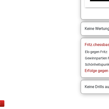
Keine Wertun
Fritz.chessba
Elo gegen Fritz:
Gewinnpartien F
Schönheitspunk
Erfolge gegen F
Keine Drills a
E