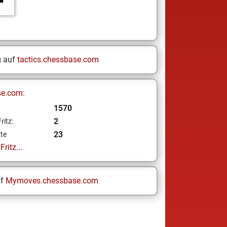
g auf
tactics.chessbase.com
se.com:
1570
2
ritz:
23
te
ritz...
uf
Mymoves.chessbase.com