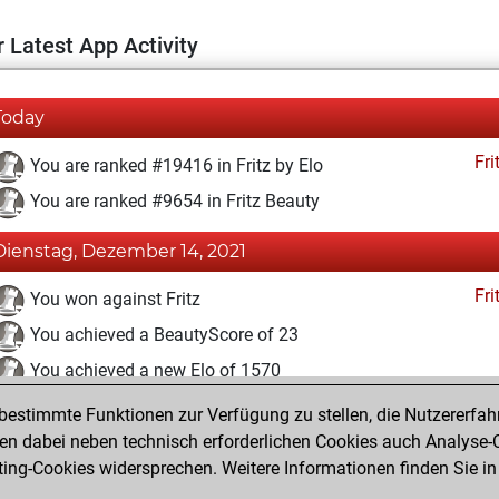
 Latest App Activity
Today
Fri
You are ranked #19416 in Fritz by Elo
You are ranked #9654 in Fritz Beauty
Dienstag, Dezember 14, 2021
Fri
You won against Fritz
You achieved a BeautyScore of 23
You achieved a new Elo of 1570
estimmte Funktionen zur Verfügung zu stellen, die Nutzererfah
Dienstag, Dezember 7, 2021
 dabei neben technisch erforderlichen Cookies auch Analyse-C
Fri
ng-Cookies widersprechen. Weitere Informationen finden Sie in
You created your Fritz account