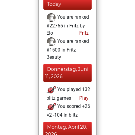
Today
You are ranked
#22765 in Fritz by
Elo
Fritz
You are ranked
#1500 in Fritz
Beauty
Donnerstag, Juni
11, 2026
You played 132
blitz games
Play
You scored +26
=2 -104 in blitz
Montag, April 20,
2026