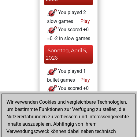
You played 2
slow games
Play
You scored +0
=0 -2 in slow games
Sonntag, April 5,
2026
You played 1
bullet games
Play
You scored +0
=0 -1 in bullet
Wir verwenden Cookies und vergleichbare Technologien,
um bestimmte Funktionen zur Verfügung zu stellen, die
Samstag, April 4,
Nutzererfahrungen zu verbessern und interessengerechte
2026
Inhalte auszuspielen. Abhängig von ihrem
You achieved a
Verwendungszweck können dabei neben technisch