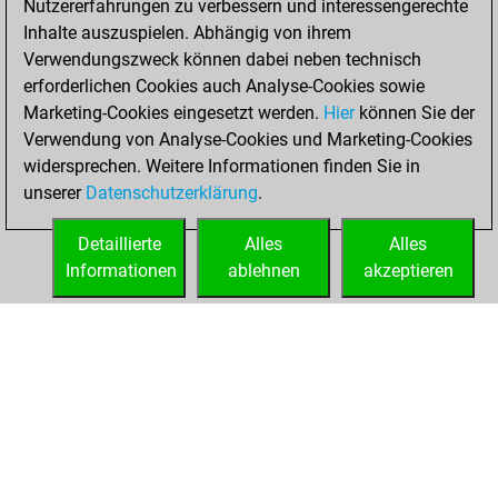
Nutzererfahrungen zu verbessern und interessengerechte
You are ranked
Inhalte auszuspielen. Abhängig von ihrem
#3845 in Studies
Verwendungszweck können dabei neben technisch
solving
Studies
erforderlichen Cookies auch Analyse-Cookies sowie
Marketing-Cookies eingesetzt werden.
Hier
können Sie der
Freitag, Juli 16,
Verwendung von Analyse-Cookies und Marketing-Cookies
2021
widersprechen. Weitere Informationen finden Sie in
unserer
Datenschutzerklärung
.
You created
your Studies account
Detaillierte
Alles
Alles
Studies
Informationen
ablehnen
akzeptieren