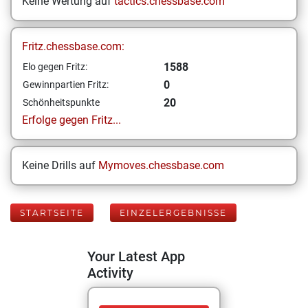
Keine Wertung auf
tactics.chessbase.com
Fritz.chessbase.com:
1588
Elo gegen Fritz:
0
Gewinnpartien Fritz:
20
Schönheitspunkte
Erfolge gegen Fritz...
Keine Drills auf
Mymoves.chessbase.com
STARTSEITE
EINZELERGEBNISSE
Your Latest App
Activity