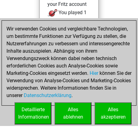
your Fritz account
You played 1
blitz games
Play
Wir verwenden Cookies und vergleichbare Technologien,
You scored +0
um bestimmte Funktionen zur Verfügung zu stellen, die
=0 -1 in blitz
Nutzererfahrungen zu verbessern und interessengerechte
You played 1
Inhalte auszuspielen. Abhängig von ihrem
bullet games
Verwendungszweck können dabei neben technisch
You scored +0
erforderlichen Cookies auch Analyse-Cookies sowie
Marketing-Cookies eingesetzt werden.
=0 -1 in bullet
Hier
können Sie der
Verwendung von Analyse-Cookies und Marketing-Cookies
You played 2
widersprechen. Weitere Informationen finden Sie in
slow games
unserer
Datenschutzerklärung
.
You scored +1
=0 -1 in slow games
Detaillierte
Alles
Alles
Informationen
ablehnen
akzeptieren