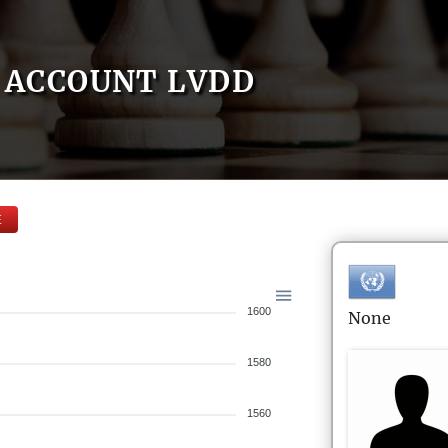
ACCOUNT LVDD
E
1600
None
1580
1560