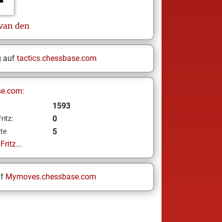
 van den
g auf
tactics.chessbase.com
se.com:
1593
0
ritz:
5
te
ritz...
uf
Mymoves.chessbase.com