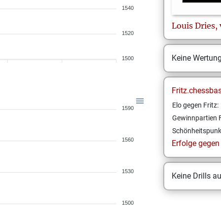
1540
Louis
Dries,
1520
Keine Wertun
1500
Fritz.chessba
Elo gegen Fritz:
1590
Gewinnpartien F
Schönheitspunk
1560
Erfolge gegen F
1530
Keine Drills a
1500