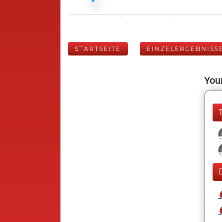
STARTSEITE
EINZELERGEBNISS
Your