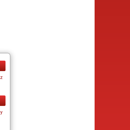
tz
ay