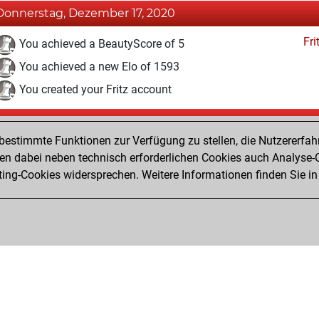
Donnerstag, Dezember 17, 2020
Fri
You achieved a BeautyScore of 5
You achieved a new Elo of 1593
You created your Fritz account
Dienstag, Oktober 30, 2018
estimmte Funktionen zur Verfügung zu stellen, die Nutzererfah
Pl
You played 2 bullet games
 dabei neben technisch erforderlichen Cookies auch Analyse-C
ng-Cookies widersprechen. Weitere Informationen finden Sie in
You scored +0 =0 -2 in bullet