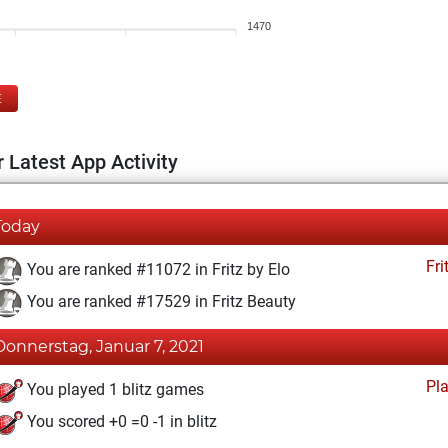
1470
E
 Latest App Activity
Today
Fri
You are ranked #11072 in Fritz by Elo
You are ranked #17529 in Fritz Beauty
Donnerstag, Januar 7, 2021
Pl
You played 1 blitz games
You scored +0 =0 -1 in blitz