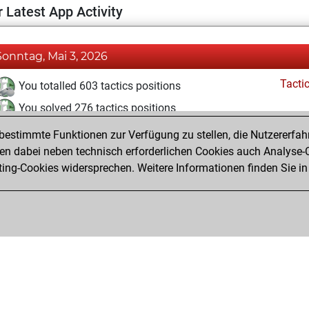
 Latest App Activity
Sonntag, Mai 3, 2026
Tacti
You totalled 603 tactics positions
You solved 276 tactics positions
You achieved an Elo of 2056 in tactics positions
estimmte Funktionen zur Verfügung zu stellen, die Nutzererfah
 dabei neben technisch erforderlichen Cookies auch Analyse-C
ng-Cookies widersprechen. Weitere Informationen finden Sie in