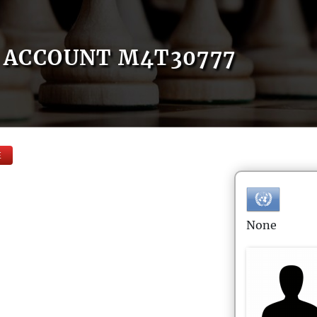
ACCOUNT M4T30777
E
None