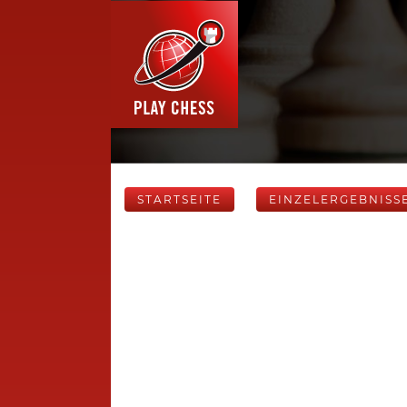
STARTSEITE
EINZELERGEBNISS