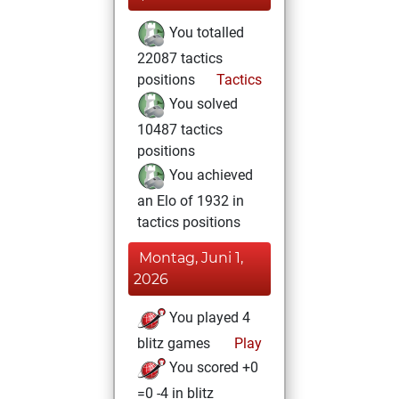
You totalled
22087 tactics
positions
Tactics
You solved
10487 tactics
positions
You achieved
an Elo of 1932 in
tactics positions
Montag, Juni 1,
2026
You played 4
blitz games
Play
You scored +0
=0 -4 in blitz