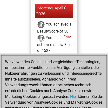
Montag, April 6,
2026
You achieved a
BeautyScore of 50
Fritz
You
achieved a new Elo
of 1527
Freitag,
Wir verwenden Cookies und vergleichbare Technologien,
Dezember 27,
um bestimmte Funktionen zur Verfügung zu stellen, die
2024
Nutzererfahrungen zu verbessern und interessengerechte
Inhalte auszuspielen. Abhängig von ihrem
You had a best
Verwendungszweck können dabei neben technisch
sprint of 15 positions
erforderlichen Cookies auch Analyse-Cookies sowie
Tactics
Marketing-Cookies eingesetzt werden.
Hier
können Sie der
Montag,
Verwendung von Analyse-Cookies und Marketing-Cookies
Februar 27, 2023