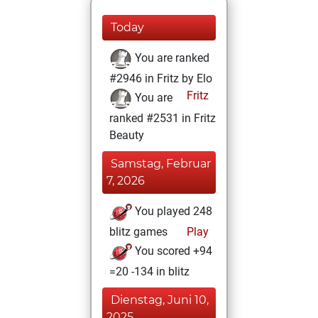
Today
You are ranked
#2946 in Fritz by Elo
Fritz
You are
ranked #2531 in Fritz
Beauty
Samstag, Februar
7, 2026
You played 248
blitz games
Play
You scored +94
=20 -134 in blitz
Dienstag, Juni 10,
2025