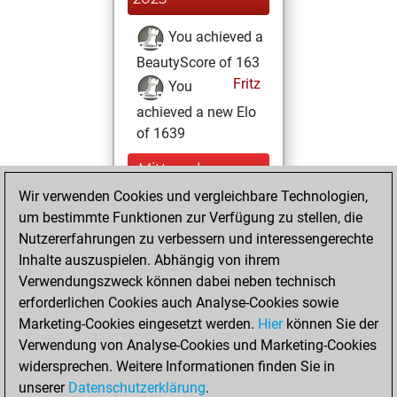
You achieved a
BeautyScore of 163
Fritz
You
achieved a new Elo
of 1639
Mittwoch,
September 6,
Wir verwenden Cookies und vergleichbare Technologien,
2023
um bestimmte Funktionen zur Verfügung zu stellen, die
Nutzererfahrungen zu verbessern und interessengerechte
You won
Inhalte auszuspielen. Abhängig von ihrem
against Fritz
Fritz
Verwendungszweck können dabei neben technisch
erforderlichen Cookies auch Analyse-Cookies sowie
Dienstag,
Marketing-Cookies eingesetzt werden.
Hier
können Sie der
November 24,
Verwendung von Analyse-Cookies und Marketing-Cookies
2020
widersprechen. Weitere Informationen finden Sie in
unserer
Datenschutzerklärung
.
You created