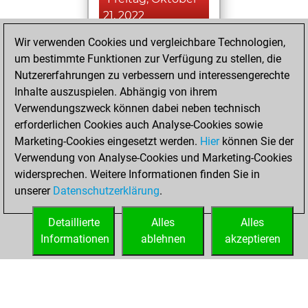
21, 2022
Wir verwenden Cookies und vergleichbare Technologien,
You achieved a
um bestimmte Funktionen zur Verfügung zu stellen, die
BeautyScore of 21
Nutzererfahrungen zu verbessern und interessengerechte
Fritz
You
Inhalte auszuspielen. Abhängig von ihrem
achieved a new Elo
Verwendungszweck können dabei neben technisch
of 1543
erforderlichen Cookies auch Analyse-Cookies sowie
Marketing-Cookies eingesetzt werden.
Hier
können Sie der
Montag, Mai 30,
Verwendung von Analyse-Cookies und Marketing-Cookies
2022
widersprechen. Weitere Informationen finden Sie in
unserer
Datenschutzerklärung
.
You created
your Fritz account
Detaillierte
Alles
Alles
Fritz
Informationen
ablehnen
akzeptieren