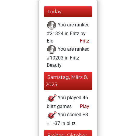
Today
You are ranked
#21324 in Fritz by
Elo
Fritz
You are ranked
#10203 in Fritz
Beauty
Samstag, März 8,
2025
You played 46
blitz games
Play
You scored +8
=1 -37 in blitz
Freitag, Oktober