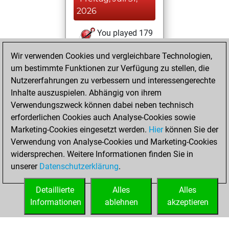
2026
You played 179
blitz games
Play
Wir verwenden Cookies und vergleichbare Technologien,
You scored +64
um bestimmte Funktionen zur Verfügung zu stellen, die
=22 -93 in blitz
Nutzererfahrungen zu verbessern und interessengerechte
Inhalte auszuspielen. Abhängig von ihrem
Montag, Juli 20,
Verwendungszweck können dabei neben technisch
2026
erforderlichen Cookies auch Analyse-Cookies sowie
Marketing-Cookies eingesetzt werden.
Hier
können Sie der
You played 221
Verwendung von Analyse-Cookies und Marketing-Cookies
slow games
Play
widersprechen. Weitere Informationen finden Sie in
You scored
unserer
Datenschutzerklärung
.
+121 =16 -84 in slow
games
Detaillierte
Alles
Alles
Informationen
ablehnen
akzeptieren