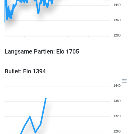
1440
1360
1280
Langsame Partien: Elo 1705
Bullet: Elo 1394
1440
1380
1320
1260