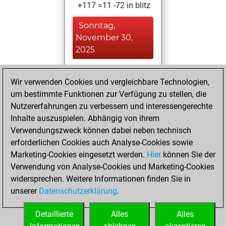
+117 =11 -72 in blitz
Sonntag,
November 30,
2025
You played 7
Wir verwenden Cookies und vergleichbare Technologien,
bullet games
Play
um bestimmte Funktionen zur Verfügung zu stellen, die
You scored +5
Nutzererfahrungen zu verbessern und interessengerechte
=0 -2 in bullet
Inhalte auszuspielen. Abhängig von ihrem
Verwendungszweck können dabei neben technisch
Mittwoch, Januar
erforderlichen Cookies auch Analyse-Cookies sowie
8, 2025
Marketing-Cookies eingesetzt werden.
Hier
können Sie der
Verwendung von Analyse-Cookies und Marketing-Cookies
You played 9
widersprechen. Weitere Informationen finden Sie in
slow games
Play
unserer
Datenschutzerklärung
.
You scored +5
=1 -3 in slow games
Detaillierte
Alles
Alles