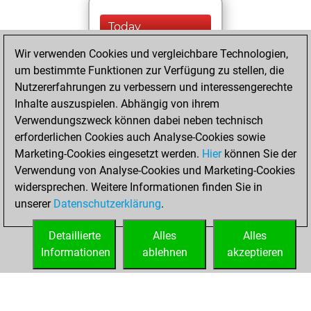
Today
Wir verwenden Cookies und vergleichbare Technologien,
You played 400
um bestimmte Funktionen zur Verfügung zu stellen, die
blitz games
Play
Nutzererfahrungen zu verbessern und interessengerechte
You scored
Inhalte auszuspielen. Abhängig von ihrem
+138 =13 -249 in
Verwendungszweck können dabei neben technisch
blitz
erforderlichen Cookies auch Analyse-Cookies sowie
Marketing-Cookies eingesetzt werden.
Hier
können Sie der
Donnerstag,
Verwendung von Analyse-Cookies und Marketing-Cookies
Januar 21, 2021
widersprechen. Weitere Informationen finden Sie in
unserer
Datenschutzerklärung
.
You created
your Fritz account
Detaillierte
Alles
Alles
Fritz
Informationen
ablehnen
akzeptieren