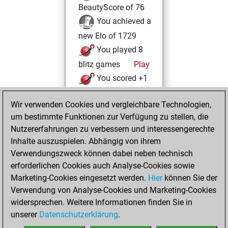
BeautyScore of 76
You achieved a
new Elo of 1729
You played 8
blitz games
Play
You scored +1
=0 -7 in blitz
Wir verwenden Cookies und vergleichbare Technologien,
Montag, Oktober
um bestimmte Funktionen zur Verfügung zu stellen, die
13, 2025
Nutzererfahrungen zu verbessern und interessengerechte
Inhalte auszuspielen. Abhängig von ihrem
You created
Verwendungszweck können dabei neben technisch
your Studies account
erforderlichen Cookies auch Analyse-Cookies sowie
Studies
Marketing-Cookies eingesetzt werden.
Hier
können Sie der
Sonntag,
Verwendung von Analyse-Cookies und Marketing-Cookies
Oktober 5, 2025
widersprechen. Weitere Informationen finden Sie in
unserer
Datenschutzerklärung
.
You created