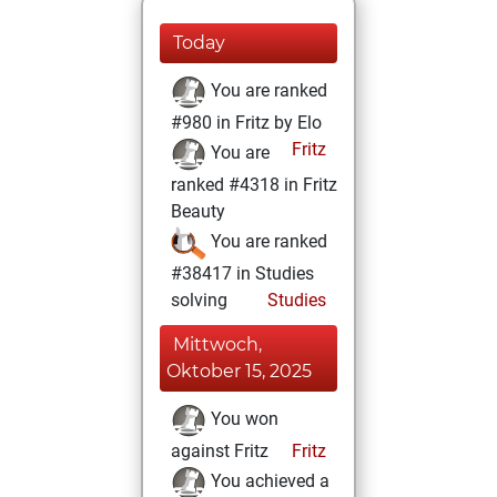
Today
You are ranked
#980 in Fritz by Elo
Fritz
You are
ranked #4318 in Fritz
Beauty
You are ranked
#38417 in Studies
solving
Studies
Mittwoch,
Oktober 15, 2025
You won
against Fritz
Fritz
You achieved a