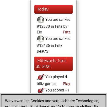
Today
You are ranked
#12370 in Fritz by
Elo
Fritz
You are ranked
#13486 in Fritz
Beauty
Mittwoch, Juni
30, 2021
You played 4
blitz games
Play
You scored +1
=1 -2 in blitz
Wir verwenden Cookies und vergleichbare Technologien,
um bestimmte Funktionen zur Verfügung zu stellen, die
Dienstag, Juni 29,