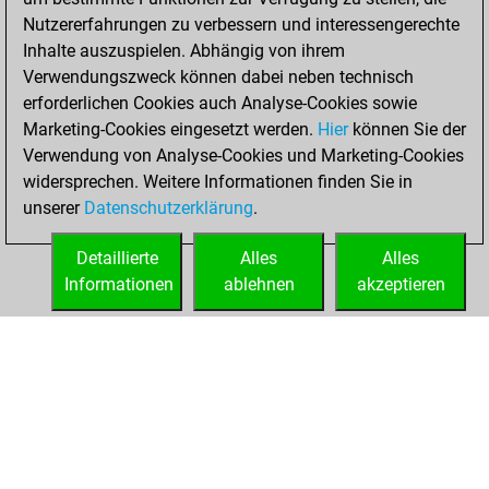
Nutzererfahrungen zu verbessern und interessengerechte
2021
Inhalte auszuspielen. Abhängig von ihrem
You achieved a
Verwendungszweck können dabei neben technisch
erforderlichen Cookies auch Analyse-Cookies sowie
BeautyScore of 12
Marketing-Cookies eingesetzt werden.
Fritz
Hier
können Sie der
You
Verwendung von Analyse-Cookies und Marketing-Cookies
achieved a new Elo
widersprechen. Weitere Informationen finden Sie in
of 1591
unserer
Datenschutzerklärung
.
You created
your Fritz account
Detaillierte
Alles
Alles
Informationen
ablehnen
akzeptieren