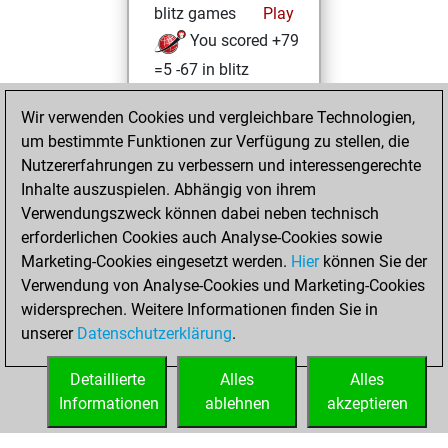
blitz games
Play
You scored +79
=5 -67 in blitz
You played 8
Wir verwenden Cookies und vergleichbare Technologien,
slow games
um bestimmte Funktionen zur Verfügung zu stellen, die
You scored +7
Nutzererfahrungen zu verbessern und interessengerechte
=0 -1 in slow games
Inhalte auszuspielen. Abhängig von ihrem
Verwendungszweck können dabei neben technisch
Samstag, Juli 4,
erforderlichen Cookies auch Analyse-Cookies sowie
2026
Marketing-Cookies eingesetzt werden.
Hier
können Sie der
Verwendung von Analyse-Cookies und Marketing-Cookies
You played 69
widersprechen. Weitere Informationen finden Sie in
bullet games
Play
unserer
Datenschutzerklärung
.
You scored +43
=1 -25 in bullet
Detaillierte
Alles
Alles
Informationen
ablehnen
akzeptieren