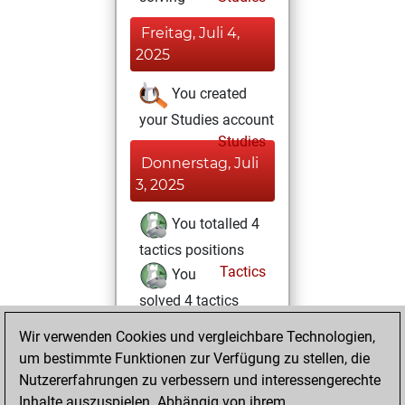
Freitag, Juli 4,
2025
You created
your Studies account
Studies
Donnerstag, Juli
3, 2025
You totalled 4
tactics positions
Tactics
You
solved 4 tactics
positions
Wir verwenden Cookies und vergleichbare Technologien,
You achieved
um bestimmte Funktionen zur Verfügung zu stellen, die
an Elo of 1656 in
Nutzererfahrungen zu verbessern und interessengerechte
tactics positions
Inhalte auszuspielen. Abhängig von ihrem